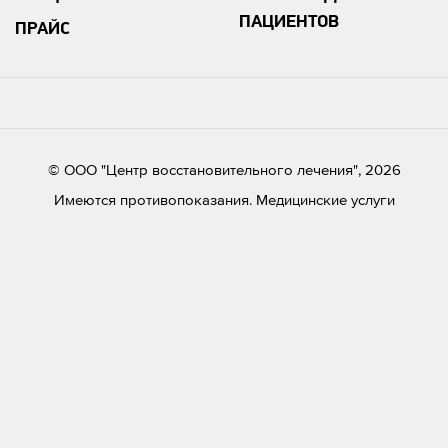
ПАЦИЕНТОВ
ПРАЙС
© ООО "Центр восстановительного лечения", 2026
Имеются противопоказания. Медицинские услуги
оказываются после консультации специалиста.
Обращаем Ваше внимание на то, что данный интернет-сайт
носит исключительно информационный характер и ни при
каких условиях не является публичной офертой,
определяемой положениям Статьи 437 ч.2 Гражданского
кодекса Российской Федерации.
Официальный интернет-портал правовой информации
Министерство здравохранения Российской Федерации
Важная информация
Лицензии