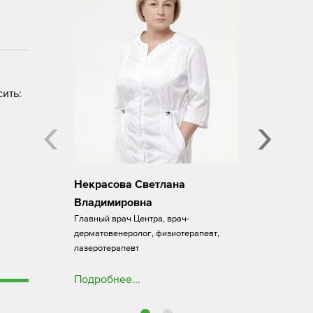
Директор Центра 
волос, врач-дерм
трихолог, к.м.н..
Подробнее...
ить:
‹
›
Некрасова Светлана
Владимировна
Главный врач Центра, врач-
дерматовенеролог, физиотерапевт,
лазеротерапевт
Подробнее...