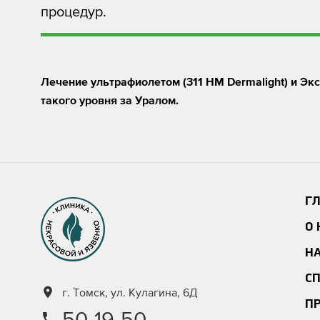
процедур.
Лечение ультрафиолетом (311 HM Dermalight) и Эк
такого уровня за Уралом.
Г
О
Н
С
г. Томск, ул. Кулагина, 6Д
П
50-19-50